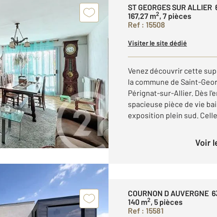
ST GEORGES SUR ALLIER 
2
167,27 m
, 7 pièces
Ref : 15508
Visiter le site dédié
Venez découvrir cette sup
la commune de Saint-Georg
Pérignat-sur-Allier. Dès l
spacieuse pièce de vie ba
exposition plein sud. Celle-
Voir 
COURNON D AUVERGNE 6
2
140 m
, 5 pièces
Ref : 15581