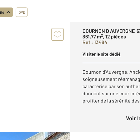
ité
DPE
COURNON D AUVERGNE 6
2
361,77 m
, 12 pièces
Ref : 13484
Visiter le site dédié
Cournon d'Auvergne. Anci
soigneusement réaménagée
caractérise par son authe
donnant sur une cour intér
profiter de la sérénité des 
Voir 