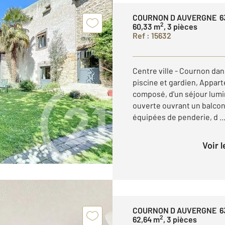
COURNON D AUVERGNE 6
2
60,33 m
, 3 pièces
Ref : 15632
Centre ville - Cournon da
piscine et gardien, Appar
composé, d'un séjour lum
ouverte ouvrant un balcon
équipées de penderie, d ..
Voir 
COURNON D AUVERGNE 6
2
62,64 m
, 3 pièces