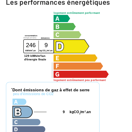
Les performances énergétiques
logement extrêmement performant
consommation
(énergie primaire)
émissions
246
9
2
2
kWh/m
.an
kg CO
/m
.an
2
129 kWh/m²/an
d'énergie finale
logement extrêmement peu performant
Dont émissions de gaz à effet de serre
*
peu d'émissions de CO2
9
kgCO
/m
.an
2
2