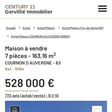
CENTURY 21
Gervillié Immobilier
Accueil
Achat
Achat Maison
Achat Maison Puy-de-Dome (63)
Achat Maison COURNON D AUVERGNE (63800)
Maison à vendre
2
7 pièces - 163,16 m
COURNON D AUVERGNE - 63
Ref : 15194
528 000 €
Honoraires charge vendeur
773 avis (achat/vente) : 9,1/10