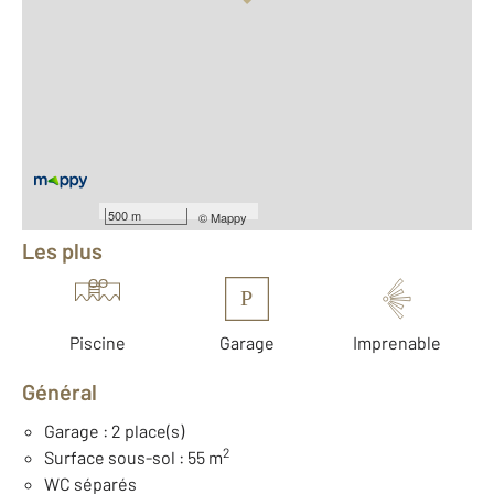
Vue globale
2
Surface totale : 291,8 m
2
Surface habitable : 163,2 m
2
Surface terrain : 2 551 m
Nombre de pièces : 7
[Voir le détail]
Équipements
500 m
©
Mappy
Les plus
P
Piscine
Garage
Imprenable
Général
Garage : 2 place(s)
2
Surface sous-sol : 55 m
WC séparés