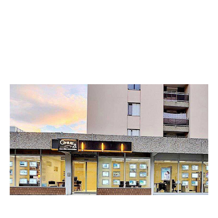
CENTURY 21 Gervillié Immobilier
29 avenue du Maréchal Joffre
COURNON D AUVERGNE - 63800
Envoyer un message
Téléphoner à l'agence