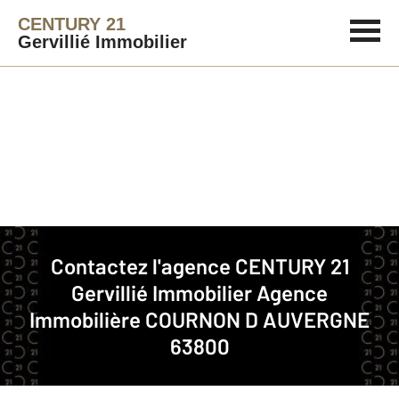
CENTURY 21
Gervillié Immobilier
Agence immobilière
Contact
Contactez l'agence
CENTURY 21
Gervillié Immobilier
Agence
Notre agence à COURNON D
Immobilière COURNON D AUVERGNE
AUVERGNE
63800