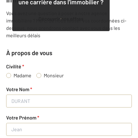
une carrière dans l'immobilier ?
Vous avez une question à poser à notre agence
Découvrir nos offres
immobilière ? Merci de nous laisser vos coordonnées ci-
dessous, nous prendrons contact avec vous dans les
meilleurs délais
À propos de vous
Civilité
*
Madame
Monsieur
Votre Nom
*
Votre Prénom
*