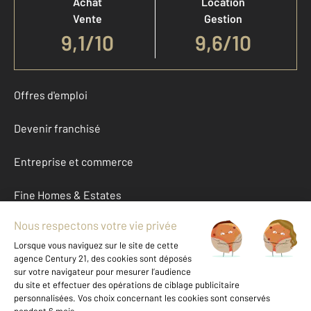
Achat
Location
Vente
Gestion
9,1
/
10
9,6/10
Offres d'emploi
Devenir franchisé
Entreprise et commerce
Fine Homes & Estates
À propos
International
Nous contacter