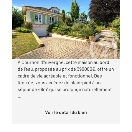
COURNON D AUVERGNE 63
2
140 m
, 5 pièces
Ref : 15581
Maison à vendre
390 000 €
Visiter le site dédié
À Cournon d'Auvergne, cette maison au bord
de l'eau, proposée au prix de 390000€, offre un
cadre de vie agréable et fonctionnel. Dès
l'entrée, vous accédez de plain-pied à un
séjour de 48m² qui se prolonge naturellement
...
Voir le détail du bien