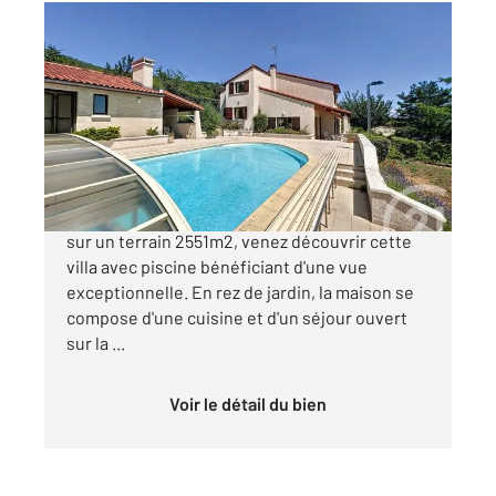
COURNON D AUVERGNE 63
2
163,16 m
, 7 pièces
Ref : 15194
Maison à vendre
528 000 €
Sur les hauteurs de COURNON D'AUVERGNE,
sur un terrain 2551m2, venez découvrir cette
villa avec piscine bénéficiant d'une vue
exceptionnelle. En rez de jardin, la maison se
compose d'une cuisine et d'un séjour ouvert
sur la ...
Voir le détail du bien