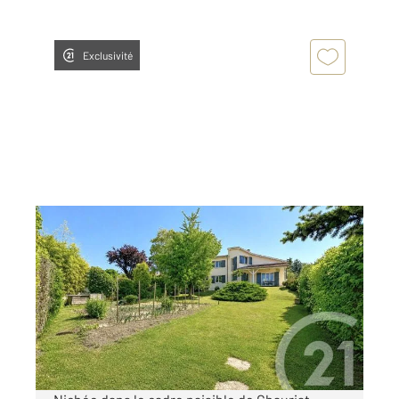
Exclusivité
CHAURIAT 63
2
123 m
, 5 pièces
Ref : 15589
Maison à vendre
335 000 €
Visiter le site dédié