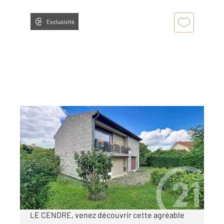
Exclusivité
LE CENDRE 63
2
137,14 m
, 8 pièces
Ref : 12140
Maison à vendre
259 000 €
Visiter le site dédié
LE CENDRE, venez découvrir cette agréable