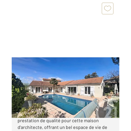
COURNON D AUVERGNE 63
2
215 m
, 8 pièces
Ref : 11928
Maison à vendre
593 000 €
Cournon d'Auvergne, vue dégagée et
prestation de qualité pour cette maison
d'architecte, offrant un bel espace de vie de