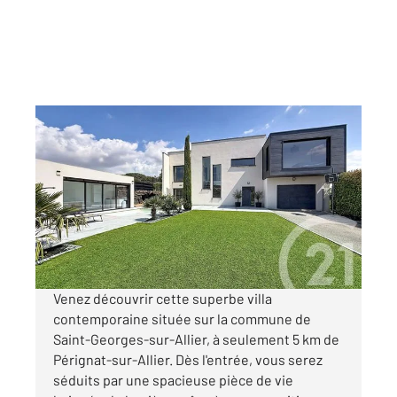
ST GEORGES SUR ALLIER 63
2
167,27 m
, 7 pièces
Ref : 15508
Maison à vendre
530 000 €
Visiter le site dédié
Venez découvrir cette superbe villa
contemporaine située sur la commune de
Saint-Georges-sur-Allier, à seulement 5 km de
Pérignat-sur-Allier. Dès l'entrée, vous serez
séduits par une spacieuse pièce de vie