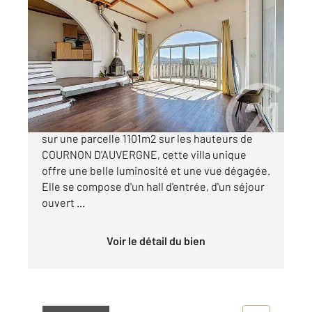
COURNON D AUVERGNE 63
2
203,52 m
, 6 pièces
Ref : 14929
Maison à vendre
330 000 €
MAISON D'ARCHITECTE. Construite en 2002
sur une parcelle 1101m2 sur les hauteurs de
COURNON D'AUVERGNE, cette villa unique
offre une belle luminosité et une vue dégagée.
Elle se compose d'un hall d'entrée, d'un séjour
ouvert ...
Voir le détail du bien