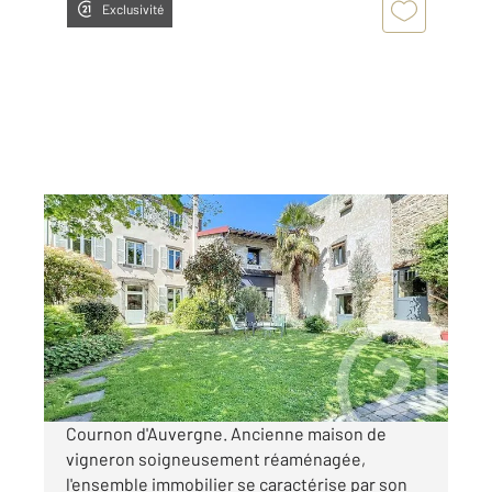
Exclusivité
COURNON D AUVERGNE 63
2
361,77 m
, 12 pièces
Ref : 13484
Maison à vendre
690 000 €
Visiter le site dédié
Cournon d'Auvergne. Ancienne maison de
vigneron soigneusement réaménagée,
l'ensemble immobilier se caractérise par son