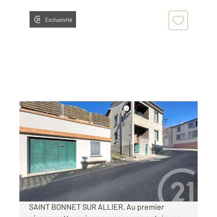
Exclusivité
PERIGNAT SUR ALLIER 63
2
97,43 m
, 4 pièces
Ref : 15476
Maison à vendre
165 000 €
Visiter le site dédié
SAINT BONNET SUR ALLIER, Au premier