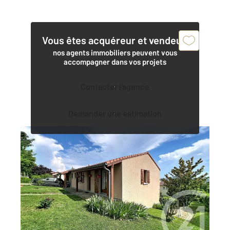
Vous êtes acquéreur et vendeur,
nos agents immobiliers peuvent vous
accompagner dans vos projets
Contacter l'agence
Demander une estimation
COURNON D AUVERGNE 63
2
171,80 m
, 6 pièces
Ref : 15320
Maison à vendre
325 000 €
COURNON D'AUVERGNE, cette maison offre