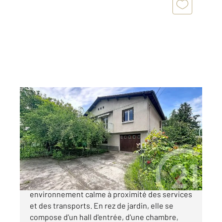
GERZAT 63
2
109,50 m
, 4 pièces
Ref : 15570
Maison à vendre
192 000 €
GERZAT, cette maison se situe dans un
environnement calme à proximité des services
et des transports. En rez de jardin, elle se
compose d'un hall d'entrée, d'une chambre,