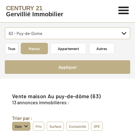
CENTURY 21
Gervillié Immobilier
63 - Puy-de-Dome
Tous
Maison
Appartement
Autres
Appliquer
Vente maison Au puy-de-dôme (63)
13 annonces immobilières :
Trier par :
Date
Prix
Surface
Exclusivité
DPE