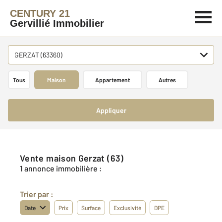
CENTURY 21
Gervillié Immobilier
GERZAT (63360)
Tous
Maison
Appartement
Autres
Appliquer
Vente maison Gerzat (63)
1 annonce immobilière :
Trier par :
Date
Prix
Surface
Exclusivité
DPE