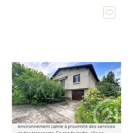
GERZAT 63
2
109,50 m
, 4 pièces
Ref : 15570
Maison à vendre
192 000 €
GERZAT, cette maison se situe dans un
environnement calme à proximité des services
et des transports. En rez de jardin, elle se