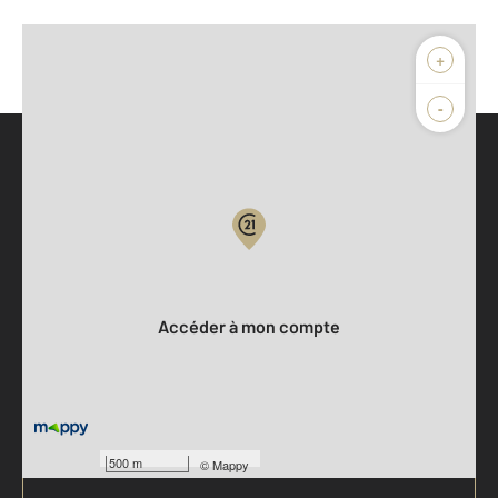
+
-
Parlons de vous, parlons biens
Votre compte :
Accéder à mon compte
500 m
©
Mappy