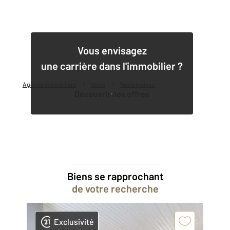
1
Vous envisagez
une carrière dans l'immobilier ?
Agence immobilière
Vente
Vente maison
Découvrir nos offres
Biens se rapprochant
de votre recherche
Exclusivité