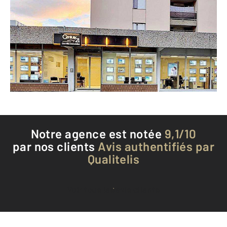
29 avenue du Maréchal Joffre
COURNON D AUVERGNE - 63800
Envoyer un message
Téléphoner à l'agence
Notre agence est notée
9,1/10
par nos clients
Avis authentifiés par
Qualitelis
Voir tous les avis clients