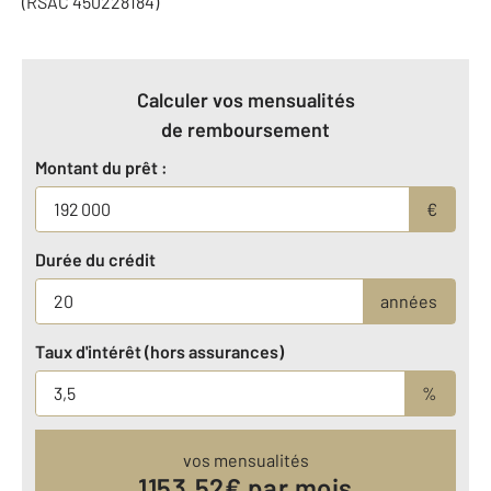
(RSAC 450228184)
Calculer vos mensualités
de remboursement
Montant du prêt :
€
Durée du crédit
années
Taux d'intérêt (hors assurances)
%
vos mensualités
1153.52
€ par mois