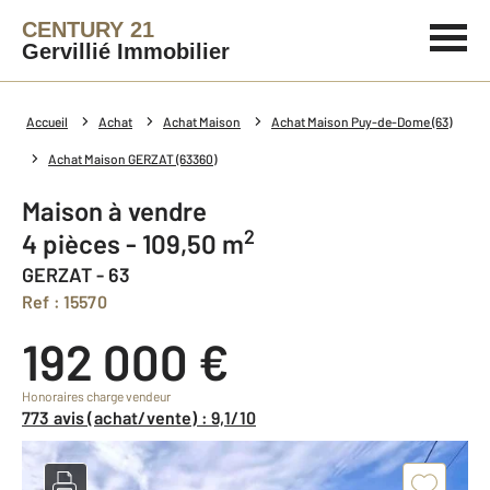
CENTURY 21
Gervillié Immobilier
Accueil
Achat
Achat Maison
Achat Maison Puy-de-Dome (63)
Achat Maison GERZAT (63360)
Maison à vendre
2
4 pièces - 109,50 m
GERZAT - 63
Ref : 15570
192 000 €
Honoraires charge vendeur
773 avis (achat/vente) : 9,1/10