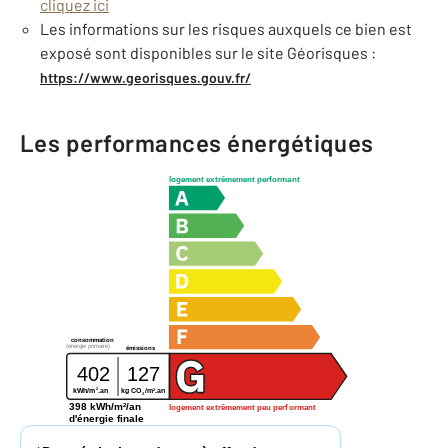
cliquez ici
Les informations sur les risques auxquels ce bien est
exposé sont disponibles sur le site Géorisques :
https://www.georisques.gouv.fr/
Les performances énergétiques
logement extrêmement performant
consommation
(énergie primaire)
émissions
402
127
2
2
kg CO
/m
.an
kWh/m
.an
2
398 kWh/m²/an
logement extrêmement peu performant
d'énergie finale