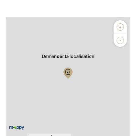
Afficher sur la carte :
+
Agence
Biens vendus
-
Demander la localisation
Vue globale
2
Surface totale : 162,9 m
2
Surface habitable : 109,5 m
2
Surface terrain : 480 m
Nombre de pièces : 4
[Voir le détail]
Équipements