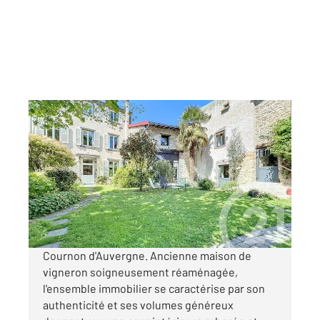
COURNON D AUVERGNE 63
2
361,77 m
, 12 pièces
Ref : 13484
Maison à vendre
690 000 €
Visiter le site dédié
Cournon d'Auvergne. Ancienne maison de
vigneron soigneusement réaménagée,
l'ensemble immobilier se caractérise par son
authenticité et ses volumes généreux