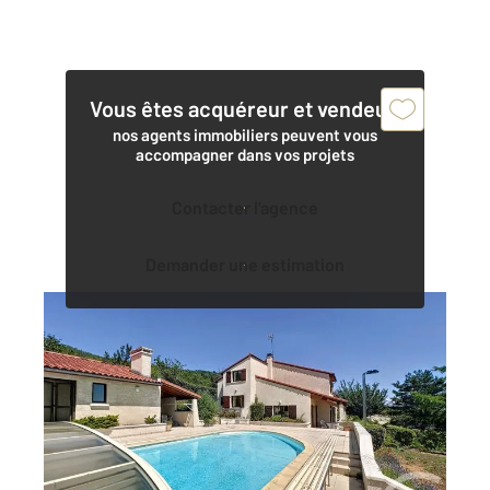
Vous êtes acquéreur et vendeur,
nos agents immobiliers peuvent vous
accompagner dans vos projets
Contacter l'agence
Demander une estimation
COURNON D AUVERGNE 63
2
163,16 m
, 7 pièces
Ref : 15194
Maison à vendre
528 000 €