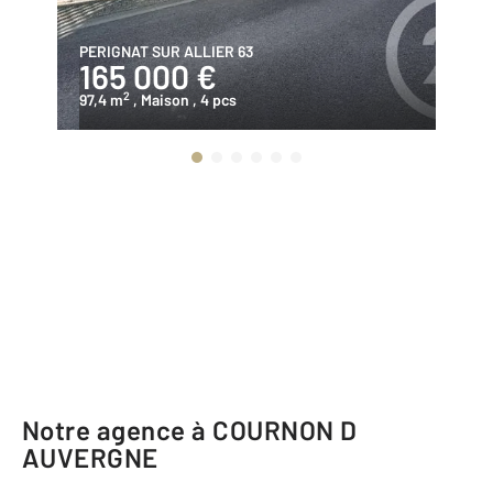
PERIGNAT SUR ALLIER 63
ME
165 000 €
1
2
97,4 m
, Maison
, 4 pcs
10
Notre agence à COURNON D
AUVERGNE