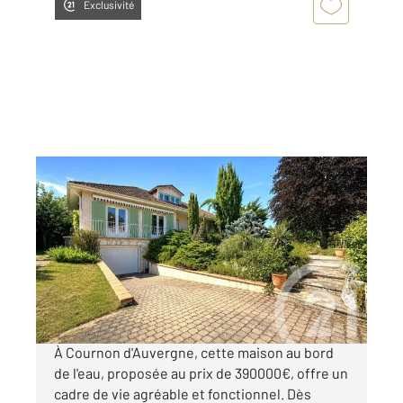
Exclusivité
COURNON D AUVERGNE 63
2
140 m
, 5 pièces
Ref : 15581
Maison à vendre
390 000 €
Visiter le site dédié
À Cournon d'Auvergne, cette maison au bord
de l'eau, proposée au prix de 390000€, offre un
cadre de vie agréable et fonctionnel. Dès