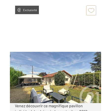
Exclusivité
COURNON D AUVERGNE 63
2
92,44 m
, 5 pièces
Ref : 15675
Maison à vendre
250 000 €
Visiter le site dédié
Venez découvrir ce magnifique pavillon