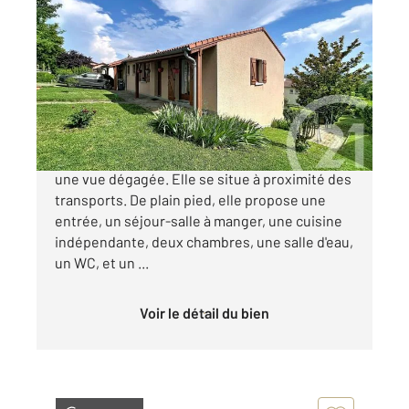
COURNON D AUVERGNE 63
2
171,80 m
, 6 pièces
Ref : 15320
Maison à vendre
325 000 €
COURNON D'AUVERGNE, cette maison offre
une vue dégagée. Elle se situe à proximité des
transports. De plain pied, elle propose une
entrée, un séjour-salle à manger, une cuisine
indépendante, deux chambres, une salle d'eau,
un WC, et un ...
Voir le détail du bien