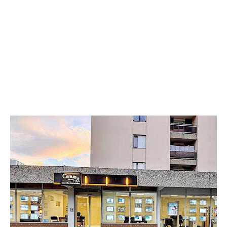
CENTURY 21 Gervillié Immobilier
29 avenue du Maréchal Joffre
COURNON D AUVERGNE - 63800
Envoyer un message
Téléphoner à l'agence