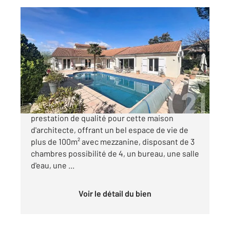
COURNON D AUVERGNE 63
2
215 m
, 8 pièces
Ref : 11928
Maison à vendre
593 000 €
Cournon d'Auvergne, vue dégagée et
prestation de qualité pour cette maison
d'architecte, offrant un bel espace de vie de
plus de 100m² avec mezzanine, disposant de 3
chambres possibilité de 4, un bureau, une salle
d'eau, une ...
Voir le détail du bien