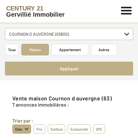
CENTURY 21
Gervillié Immobilier
COURNON D AUVERGNE (63800)
Tous
Maison
Appartement
Autres
Appliquer
Vente maison Cournon d auvergne (63)
7 annonces immobilières :
Trier par :
Date
Prix
Surface
Exclusivité
DPE