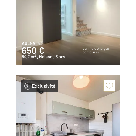
AULNAT 63
650 €
par mois charges
comprises
2
54,7 m
, Maison
, 3 pcs
Exclusivité