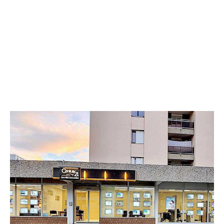
CENTURY 21 Gervillié Immobilier
29 avenue du Maréchal Joffre
COURNON D AUVERGNE - 63800
Envoyer un message
Téléphoner à l'agence