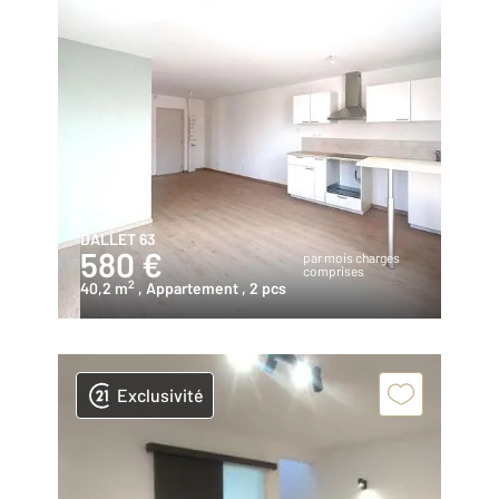
DALLET 63
580 €
par mois charges
comprises
2
40,2 m
, Appartement
, 2 pcs
Exclusivité