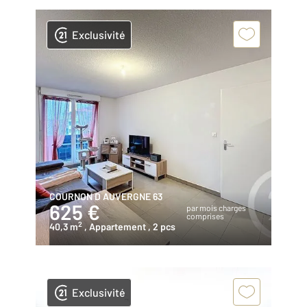
Exclusivité
COURNON D AUVERGNE 63
625 €
par mois charges
comprises
2
40,3 m
, Appartement
, 2 pcs
Exclusivité