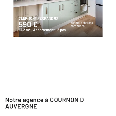
CLERMONT FERRAND 63
590 €
par mois charges
comprises
2
47,2 m
, Appartement
, 2 pcs
Notre agence à COURNON D
AUVERGNE