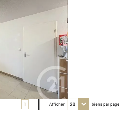
1
Afficher
biens par page