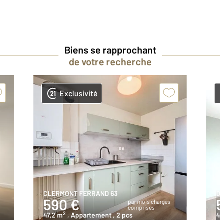
Biens se rapprochant
de votre recherche
Exclusivité
CLERMONT FERRAND 63
D
590 €
par mois charges
comprises
2
47,2 m
, Appartement
, 2 pcs
4