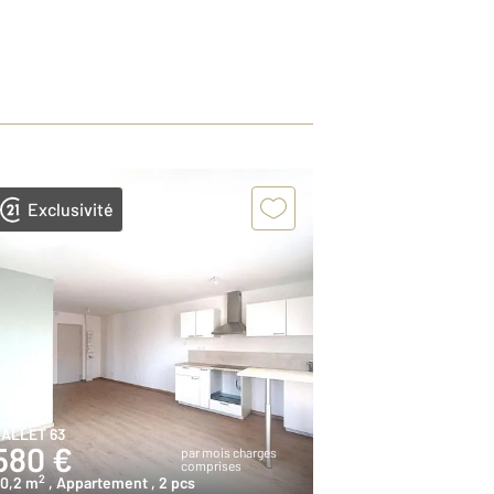
Exclusivité
ALLET 63
580 €
par mois charges
comprises
2
0,2 m
, Appartement
, 2 pcs