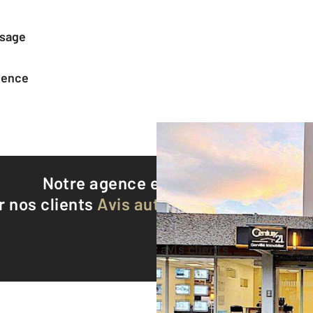
ssage
agence
Notre agence est notée
9,1/10
r nos clients
Avis authentifiés par Qualite
Voir tous les avis clients