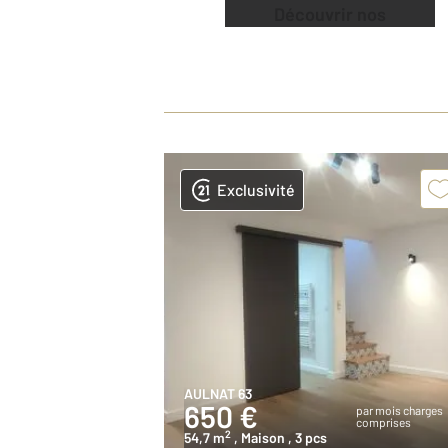
Découvrir nos
offres
Exclusivité
AULNAT 63
650 €
par mois charges
comprises
2
54,7 m
, Maison
, 3 pcs