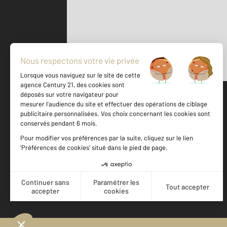
Parlons de vous, parlons biens
500 m
©
Mappy
Votre agence est notée
Achat
Location
Vente
Gestion
9,1
/
10
9,6/10