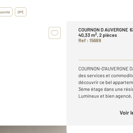
usivité
DPE
COURNON D AUVERGNE 6
2
40,33 m
, 2 pièces
Ref : 15689
COURNON-D'AUVERGNE Dans
des services et commodi
découvrir ce bel appartem
3éme étage dans une rési
Lumineux et bien agencé, il
Voir 