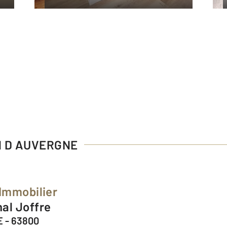
N D AUVERGNE
 Immobilier
hal Joffre
 - 63800