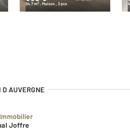
2
54,7 m
, Maison
, 3 pcs
4
N D AUVERGNE
 Immobilier
hal Joffre