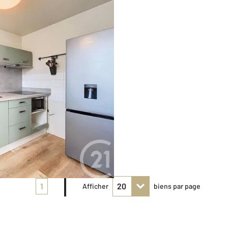
1
Afficher
biens par page