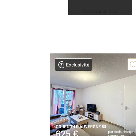
Découvrir nos
offres
Exclusivité
COURNON D AUVERGNE 63
625 €
par mois charges
comprises