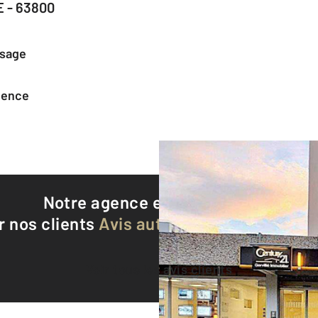
 - 63800
ssage
agence
Notre agence est notée
9,1/10
r nos clients
Avis authentifiés par Qualite
Voir tous les avis clients