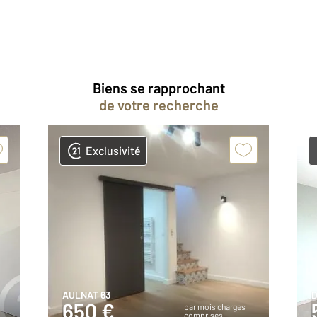
Biens se rapprochant
de votre recherche
Exclusivité
AULNAT 63
D
650 €
par mois charges
comprises