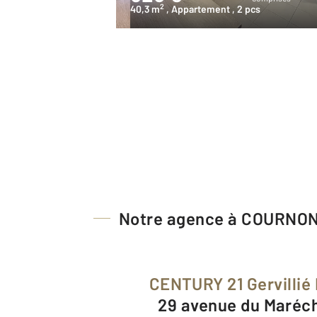
2
40,3 m
, Appartement
, 2 pcs
Notre agence à COURNO
CENTURY 21 Gervillié
29 avenue du Maréc