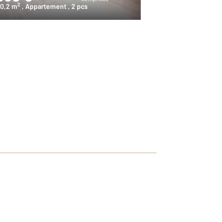
2
0,2 m
, Appartement
, 2 pcs