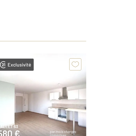
Exclusivité
ALLET 63
580 €
par mois charges
comprises