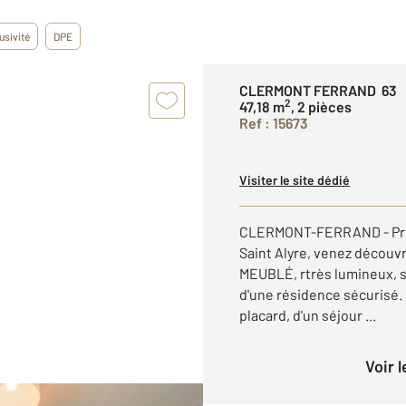
usivité
DPE
CLERMONT FERRAND 63
2
47,18 m
, 2 pièces
Ref : 15673
Visiter le site dédié
CLERMONT-FERRAND - Proc
Saint Alyre, venez découv
MEUBLÉ, rtrès lumineux, 
d'une résidence sécurisé. 
placard, d'un séjour ...
Voir 