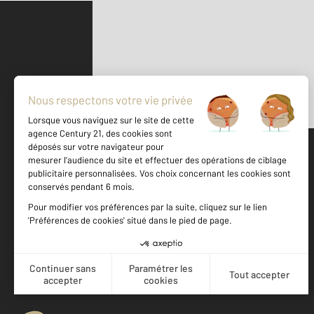
Parlons de vous, parlons biens
500 m
©
Mappy
Votre agence est notée
Achat
Location
Vente
Gestion
9,1
/
10
9,6/10