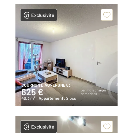
Exclusivité
COURNON D AUVERGNE 63
625 €
par mois charges
comprises
2
40,3 m
, Appartement
, 2 pcs
Exclusivité