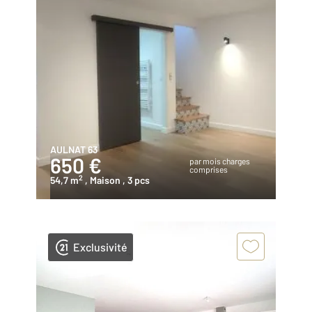
AULNAT 63
650 €
par mois charges
comprises
2
54,7 m
, Maison
, 3 pcs
Exclusivité