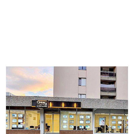
CENTURY 21 Gervillié Immobilier
29 avenue du Maréchal Joffre
COURNON D AUVERGNE - 63800
Envoyer un message
Téléphoner à l'agence