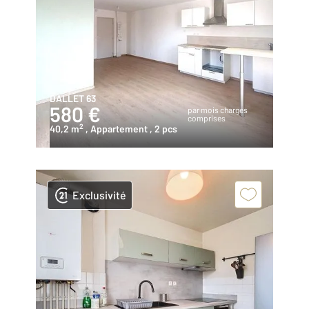
DALLET 63
580 €
par mois charges
comprises
2
40,2 m
, Appartement
, 2 pcs
Exclusivité