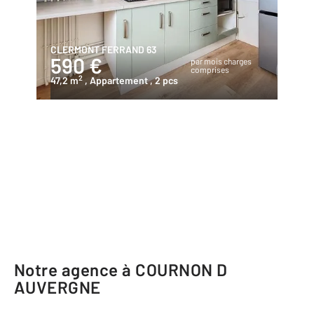
CLERMONT FERRAND 63
590 €
par mois charges
comprises
2
47,2 m
, Appartement
, 2 pcs
Notre agence à COURNON D
AUVERGNE