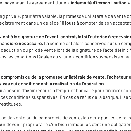
dée moyennant le versement d’une «
indemnité d’immobilisation
» 
ing privé », pour être valable, la promesse unilatérale de vente 
registrement dans un délai de
10 jours
à compter de son acceptati
ient à la signature de l’avant-contrat, la loi l’autorise à recevoi
inancière nécessaire.
La somme est alors conservée sur un comp
 déduction du prix de vente lors de la signature de l'acte définiti
dans les conditions légales ou si une « condition suspensive » ne 
u compromis ou de la promesse unilatérale de vente, l’acheteur 
ves qui conditionnent la réalisation de l’opération.
 a besoin d’avoir recours à l’emprunt bancaire pour financer son 
ns ces conditions suspensives. En cas de refus de la banque, il 
restituées.
sse de vente ou du compromis de vente, les deux parties se retr
ur devenir propriétaire d’un bien immobilier, c’est une obligation
la lecture et la signature de l’acte. La vente est alors définitivem