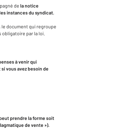
ompagné de
la notice
 des instances du syndicat
,
, le document qui regroupe
bligatoire par la loi.
penses à venir qui
 si vous avez besoin de
peut prendre la forme soit
lagmatique de vente »).