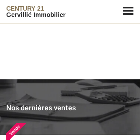
CENTURY 21
Gervillié Immobilier
Agence immobilière
Vendre
Nos dernières ventes
Nos derniers biens vendus près de
Nos dernières ventes
chez vous
Vendu