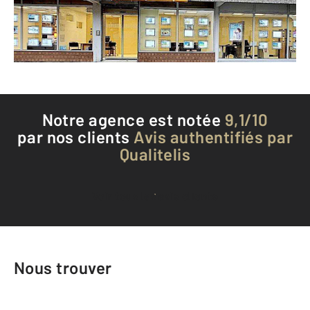
Envoyer un message
Téléphoner à l'agence
Notre agence est notée
9,1/10
par nos clients
Avis authentifiés par
Qualitelis
Voir tous les avis clients
Nous trouver