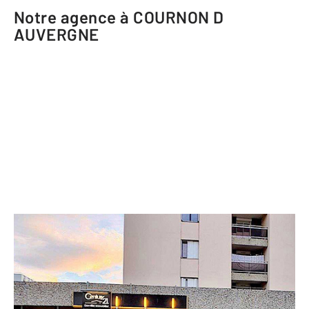
Notre agence à COURNON D
AUVERGNE
CENTURY 21 Gervillié Immobilier
29 avenue du Maréchal Joffre
COURNON D AUVERGNE - 63800