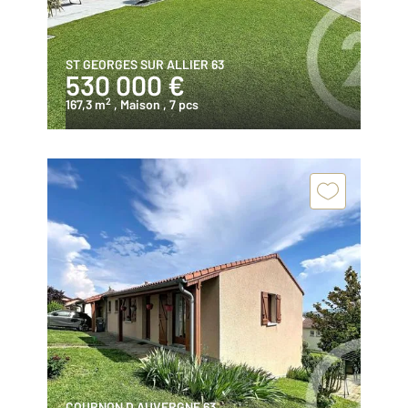
ST GEORGES SUR ALLIER 63
530 000 €
2
167,3 m
, Maison
, 7 pcs
COURNON D AUVERGNE 63