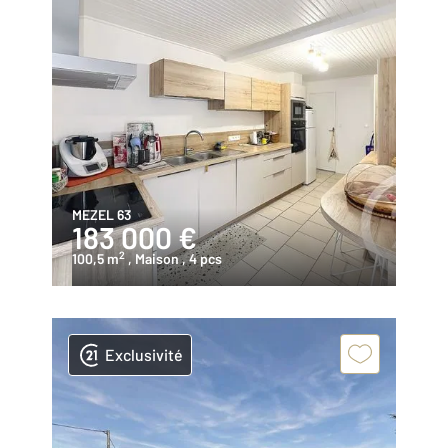
MEZEL 63
183 000 €
2
100,5 m
, Maison
, 4 pcs
Exclusivité