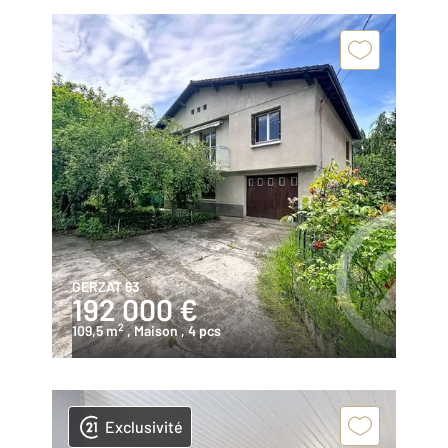
GERZAT 63
192 000 €
2
109,5 m
, Maison
, 4 pcs
Exclusivité