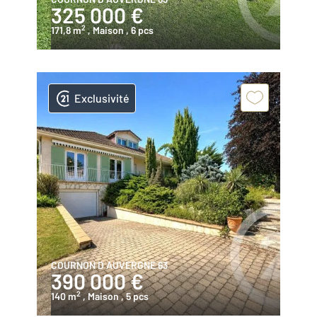
325 000 €
2
171,8 m
, Maison
, 6 pcs
Exclusivité
COURNON D AUVERGNE 63
390 000 €
2
140 m
, Maison
, 5 pcs