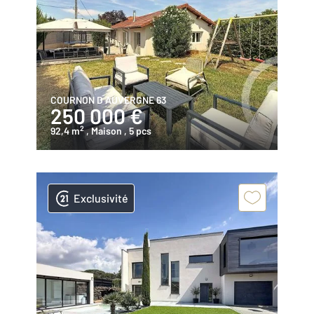
COURNON D AUVERGNE 63
250 000 €
2
92,4 m
, Maison
, 5 pcs
Exclusivité