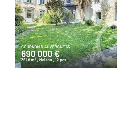
COURNON D AUVERGNE 63
690 000 €
2
361,8 m
, Maison
, 12 pcs